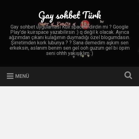
İçeriğe
geç
Gay sohbet Türk
Ara
Gay sohbet uygulaması Kuir.space indirdin mi ? Google
Play'de kuirspace yazabilirsin :) q değil k olacak. Ayrıca
ağzımdan çıkanı kulağımın duymadığı özel blogumdasın.
Şirretimden kork lubunya ? ? Sana demedim aşkım sen
erkeksin, aslanım benim sen gel ooh guzum gel bi öpim
seni ohhh yakışıklım :)
MENÜ