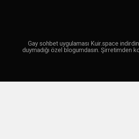
İçeriğe
geç
Ara
Gay sohbet uygulaması Kuir.space indirdin 
duymadığı özel blogumdasın. Şirretimden k