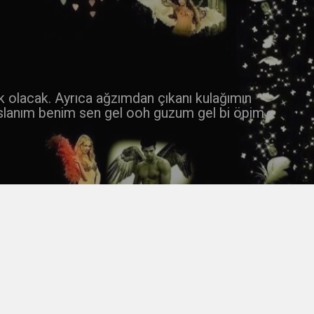
 k olacak. Ayrıca ağzımdan çıkanı kulağımın
slanım benim sen gel ooh guzum gel bi öpim