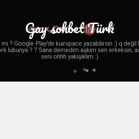
Gay sohbet Türk
mi ? Google Play'de kuirspace yazabilirsin :) q değil
ork lubunya ? ? Sana demedim aşkım sen erkeksin, a
seni ohhh yakışıklım :)