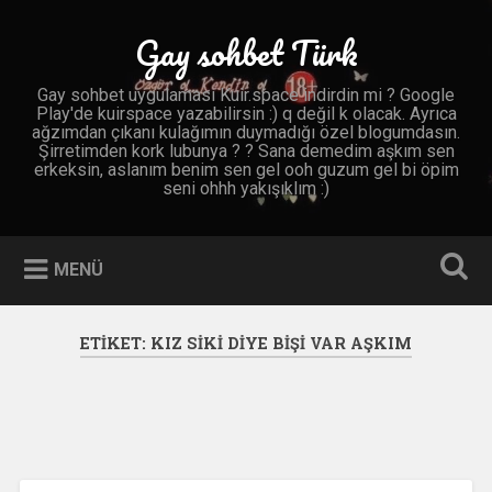
İçeriğe
geç
Gay sohbet Türk
Ara
Gay sohbet uygulaması Kuir.space indirdin mi ? Google
Play'de kuirspace yazabilirsin :) q değil k olacak. Ayrıca
ağzımdan çıkanı kulağımın duymadığı özel blogumdasın.
Şirretimden kork lubunya ? ? Sana demedim aşkım sen
erkeksin, aslanım benim sen gel ooh guzum gel bi öpim
seni ohhh yakışıklım :)
MENÜ
ETIKET:
KIZ SIKI DIYE BIŞI VAR AŞKIM