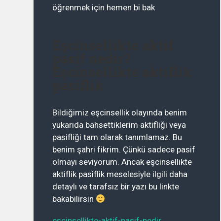
öğrenmek için hemen bi bak
Eşcinsellikte aktif
pasif nedir?
Eşcinsellikte aktiflik
pasiflik
Bildiğimiz eşcinsellik olayında benim
yukarıda bahsettiklerim aktifliği veya
pasifliği tam olarak tanımlamaz. Bu
benim şahri fikrim. Çünkü sadece pasif
olmayı seviyorum. Ancak eşcinsellikte
aktiflik pasiflik meselesiyle ilgili daha
detaylı ve tarafsız bir yazı bu linkte
bakabilirsin
eşcinsellikte-aktif-pasif-nedir.