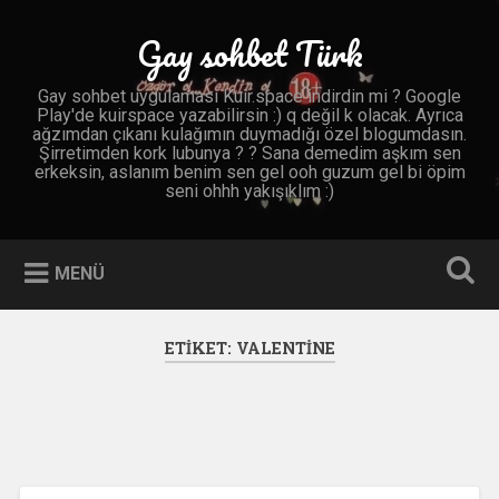
İçeriğe
geç
Gay sohbet Türk
Ara
Gay sohbet uygulaması Kuir.space indirdin mi ? Google
Play'de kuirspace yazabilirsin :) q değil k olacak. Ayrıca
ağzımdan çıkanı kulağımın duymadığı özel blogumdasın.
Şirretimden kork lubunya ? ? Sana demedim aşkım sen
erkeksin, aslanım benim sen gel ooh guzum gel bi öpim
seni ohhh yakışıklım :)
MENÜ
ETIKET:
VALENTINE