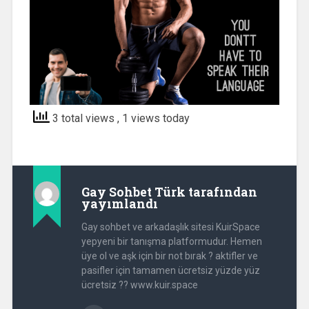
3 total views
, 1 views today
Gay Sohbet Türk
tarafından
yayımlandı
Gay sohbet ve arkadaşlık sitesi KuirSpace
yepyeni bir tanışma platformudur. Hemen
üye ol ve aşk için bir not bırak ? aktifler ve
pasifler için tamamen ücretsiz yüzde yüz
ücretsiz ?? www.kuir.space