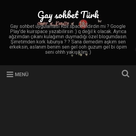
İçeriğe
geç
Gay sohbet Türk
Ara
Gay sohbet uygulaması Kuir.space indirdin mi ? Google
Play'de kuirspace yazabilirsin :) q değil k olacak. Ayrıca
ağzımdan çıkanı kulağımın duymadığı özel blogumdasın.
Şirretimden kork lubunya ? ? Sana demedim aşkım sen
erkeksin, aslanım benim sen gel ooh guzum gel bi öpim
seni ohhh yakışıklım :)
MENÜ