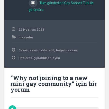
Tüm gönderileri Gay Sohbet Türk ile
görüntüle
22 Haziran 2021
hikayeler
Yazı
Savaş, seviş, taktir edil, beğeni kazan
gezinmesi
Sitelerde çıplaklık anlayışı
“
Why not joining to a new
mini gay community
” için bir
yorum