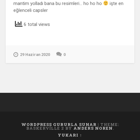
mantim yolladı bana bu resimleri… ho ho ho
işte en
eğlenceli capsler
6 total views
29 Haziran 2020
0
WORDPRESS GURURLA SUNAR
|
THEME:
BASKERVILLE 2 BY
ANDERS NOREN
.
YUKARI ↑