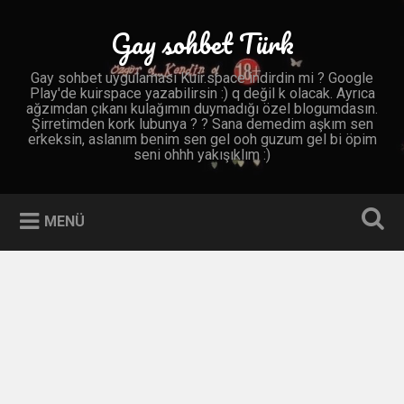
İçeriğe
geç
Gay sohbet Türk
Ara
Gay sohbet uygulaması Kuir.space indirdin mi ? Google
Play'de kuirspace yazabilirsin :) q değil k olacak. Ayrıca
ağzımdan çıkanı kulağımın duymadığı özel blogumdasın.
Şirretimden kork lubunya ? ? Sana demedim aşkım sen
erkeksin, aslanım benim sen gel ooh guzum gel bi öpim
seni ohhh yakışıklım :)
MENÜ