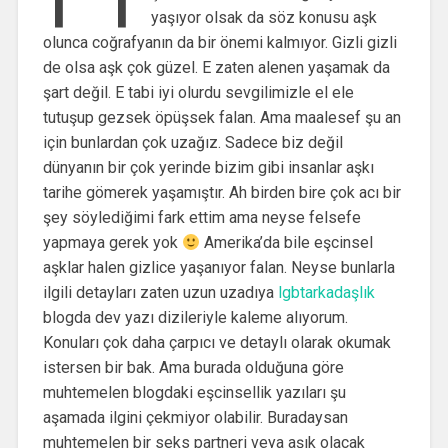
yaşıyor olsak da söz konusu aşk
olunca coğrafyanın da bir önemi kalmıyor. Gizli gizli
de olsa aşk çok güzel. E zaten alenen yaşamak da
şart değil. E tabi iyi olurdu sevgilimizle el ele
tutuşup gezsek öpüşsek falan. Ama maalesef şu an
için bunlardan çok uzağız. Sadece biz değil
dünyanın bir çok yerinde bizim gibi insanlar aşkı
tarihe gömerek yaşamıştır. Ah birden bire çok acı bir
şey söylediğimi fark ettim ama neyse felsefe
yapmaya gerek yok
Amerika’da bile eşcinsel
aşklar halen gizlice yaşanıyor falan. Neyse bunlarla
ilgili detayları zaten uzun uzadıya
lgbtarkadaşlık
blogda dev yazı dizileriyle kaleme alıyorum.
Konuları çok daha çarpıcı ve detaylı olarak okumak
istersen bir bak. Ama burada olduğuna göre
muhtemelen blogdaki eşcinsellik yazıları şu
aşamada ilgini çekmiyor olabilir. Buradaysan
muhtemelen bir seks partneri veya aşık olacak