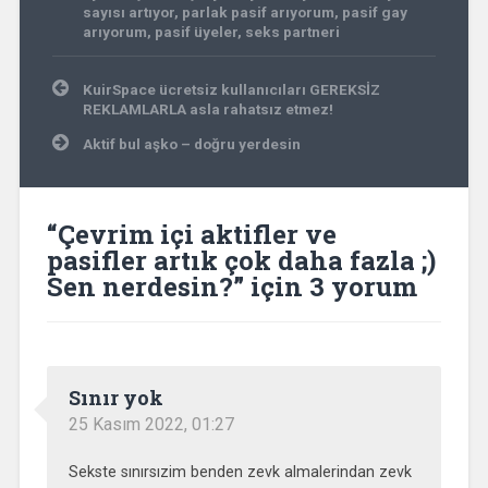
sayısı artıyor
,
parlak pasif arıyorum
,
pasif gay
arıyorum
,
pasif üyeler
,
seks partneri
Yazı
KuirSpace ücretsiz kullanıcıları GEREKSİZ
gezinmesi
REKLAMLARLA asla rahatsız etmez!
Aktif bul aşko – doğru yerdesin
“
Çevrim içi aktifler ve
pasifler artık çok daha fazla ;)
Sen nerdesin?
” için 3 yorum
Sınır yok
25 Kasım 2022, 01:27
Sekste sınırsızim benden zevk almalerindan zevk