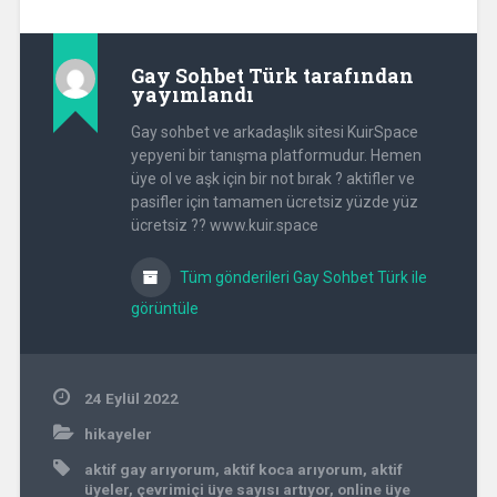
Gay Sohbet Türk
tarafından
yayımlandı
Gay sohbet ve arkadaşlık sitesi KuirSpace
yepyeni bir tanışma platformudur. Hemen
üye ol ve aşk için bir not bırak ? aktifler ve
pasifler için tamamen ücretsiz yüzde yüz
ücretsiz ?? www.kuir.space
Tüm gönderileri Gay Sohbet Türk ile
görüntüle
24 Eylül 2022
hikayeler
aktif gay arıyorum
,
aktif koca arıyorum
,
aktif
üyeler
,
çevrimiçi üye sayısı artıyor
,
online üye