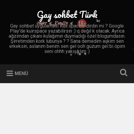
İçeriğe
geç
Gay sohbet Türk
Ara
Gay sohbet uygulaması Kuir.space indirdin mi ? Google
Play'de kuirspace yazabilirsin :) q değil k olacak. Ayrıca
ağzımdan çıkanı kulağımın duymadığı özel blogumdasın.
Şirretimden kork lubunya ? ? Sana demedim aşkım sen
erkeksin, aslanım benim sen gel ooh guzum gel bi öpim
seni ohhh yakışıklım :)
MENÜ