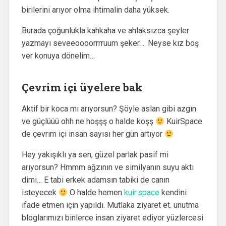
birilerini arıyor olma ihtimalin daha yüksek.
Burada çoğunlukla kahkaha ve ahlaksızca şeyler
yazmayı seveeoooorrrruum şeker…. Neyse kız boş
ver konuya dönelim…
Çevrim içi üyelere bak
Aktif bir koca mı arıyorsun? Şöyle aslan gibi azgın
ve güçlüüü ohh ne hoşşş o halde koşş
KuirSpace
de çevrim içi insan sayısı her gün artıyor
Hey yakışıklı ya sen, güzel parlak pasif mi
arıyorsun? Hmmm ağzının ve similyanın suyu aktı
dimi… E tabi erkek adamsın tabiki de canın
isteyecek
O halde hemen
kuir.space
kendini
ifade etmen için yapıldı. Mutlaka ziyaret et. unutma
bloglarımızı binlerce insan ziyaret ediyor yüzlercesi