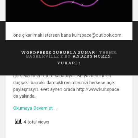
öne çıkarılmak istersen bana kuirspace@outlook.com
adresinden ulaşabilirsin. Beni öne çıkar diye
kuirspacedeki profil linkini veya kullanıcı adını ilet. Direkt
WORDPRESS GURURLA SUNAR
|
THEME:
linkini ve resimlerini gaysohbetturk üzerinden
BASKERVILLE 2 BY
ANDERS NOREN
.
paylaşalım yüzlerce kişiye aynı anda ulaşsın. Arkadaşlar
YUKARI ↑
biliyorsunuz çoğu site kullanıcıların uygunsuz
görsellerinden ötürü kapatılıyor. Bu yüzden lütfen
daşşaklı barraklı damcıklı resimlerinizi herkese açık
paylaşmayın. evet aynen orada http://www.kuir.space
da yakında…
Okumaya Devam et →
4 total views