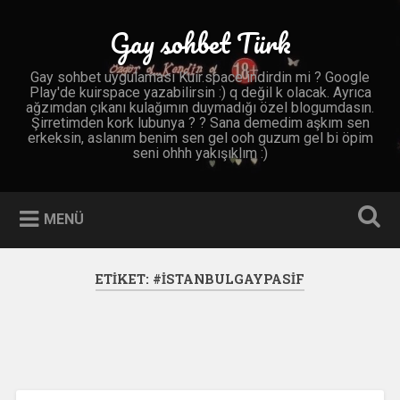
İçeriğe
geç
Gay sohbet Türk
Ara
Gay sohbet uygulaması Kuir.space indirdin mi ? Google
Play'de kuirspace yazabilirsin :) q değil k olacak. Ayrıca
ağzımdan çıkanı kulağımın duymadığı özel blogumdasın.
Şirretimden kork lubunya ? ? Sana demedim aşkım sen
erkeksin, aslanım benim sen gel ooh guzum gel bi öpim
seni ohhh yakışıklım :)
MENÜ
ETIKET:
#ISTANBULGAYPASIF