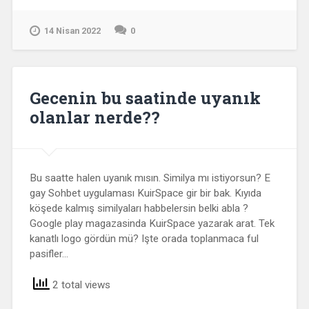
14 Nisan 2022
0
Gecenin bu saatinde uyanık
olanlar nerde??
Bu saatte halen uyanık mısın. Similya mı istiyorsun? E
gay Sohbet uygulaması KuirSpace gir bir bak. Kıyıda
köşede kalmış similyaları habbelersin belki abla ?
Google play magazasinda KuirSpace yazarak arat. Tek
kanatlı logo gördün mü? Işte orada toplanmaca ful
pasifler…
2 total views