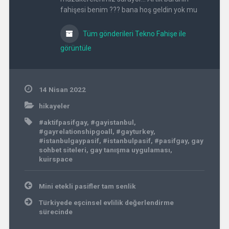
fahişesi benim ??? bana hoş geldin yok mu
Tüm gönderileri Tekno Fahişe ile
görüntüle
14 Nisan 2022
hikayeler
#aktifpasifgay
,
#gayistanbul
,
#gayrelationshipgoall
,
#gayturkey
,
#istanbulgaypasif
,
#istanbulpasif
,
#pasifgay
,
gay
sohbet siteleri
,
gay tanışma uygulaması
,
kuirspace
Yazı
Mini etekli pasifler tam senlik
gezinmesi
Türkiyede eşcinsel evlilik değerlendirme
sürecinde