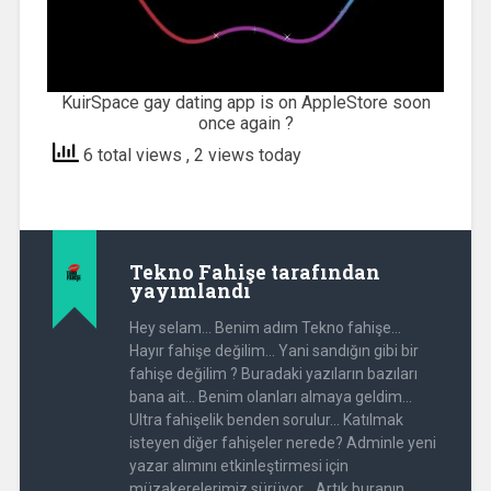
KuirSpace gay dating app is on AppleStore soon
once again ?
6 total views
, 2 views today
Tekno Fahişe
tarafından
yayımlandı
Hey selam... Benim adım Tekno fahişe...
Hayır fahişe değilim... Yani sandığın gibi bir
fahişe değilim ? Buradaki yazıların bazıları
bana ait... Benim olanları almaya geldim...
Ultra fahişelik benden sorulur... Katılmak
isteyen diğer fahişeler nerede? Adminle yeni
yazar alımını etkinleştirmesi için
müzakerelerimiz sürüyor... Artık buranın