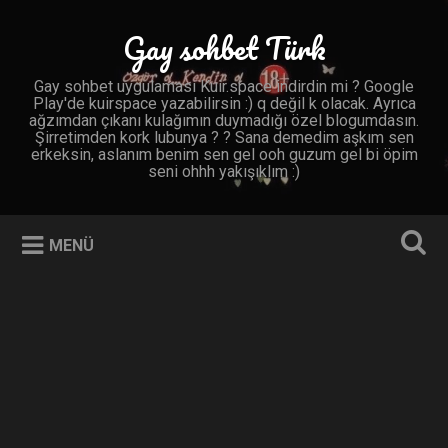
İçeriğe
geç
Gay sohbet Türk
Ara
Gay sohbet uygulaması Kuir.space indirdin mi ? Google
Play'de kuirspace yazabilirsin :) q değil k olacak. Ayrıca
ağzımdan çıkanı kulağımın duymadığı özel blogumdasın.
Şirretimden kork lubunya ? ? Sana demedim aşkım sen
erkeksin, aslanım benim sen gel ooh guzum gel bi öpim
seni ohhh yakışıklım :)
MENÜ