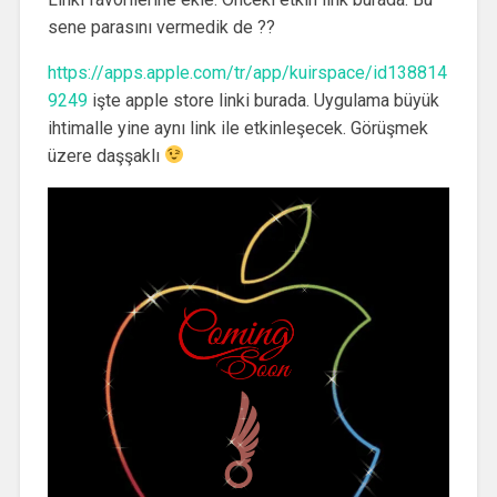
sene parasını vermedik de ??
https://apps.apple.com/tr/app/kuirspace/id138814
9249
işte apple store linki burada. Uygulama büyük
ihtimalle yine aynı link ile etkinleşecek. Görüşmek
üzere daşşaklı