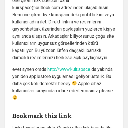
öne çıkarılmak istersen bana
kuirspace@outlook.com adresinden ulaşabilirsin.
Beni öne çıkar diye kuirspacedeki profil linkini veya
kullanıcı adını ilet. Direkt linkini ve resimlerini
gaysohbetturk üzerinden paylaşalım yüzlerce kişiye
aynı anda ulaşsın. Arkadaşlar biliyorsunuz çoğu site
kullanıcıların uygunsuz görsellerinden ötürü
kapatılıyor. Bu yüzden lütfen daşşaklı barraklı
damcıklı resimlerinizi herkese açık paylaşmayın.
evet aynen orada
http://www.kuir.space
da yakında
yeniden applestore uygulaması geliyor üstelik. Bu
daha çok koli demektir heeey
Apple cihaz
kullanıcıları tarayıcıdan idare ederlermisiniz please
.
Bookmark this link
Linki favorilerine ekle. Önceki etkin link burada. Bu