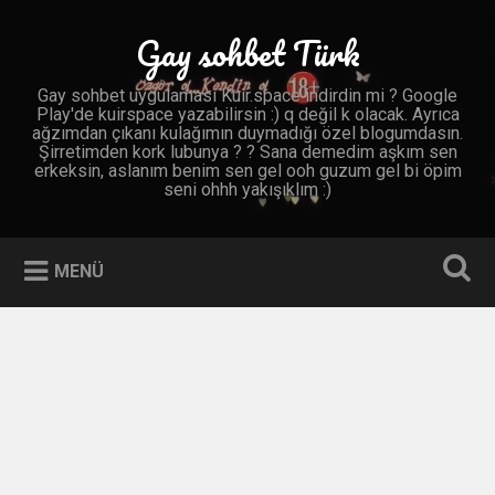
İçeriğe
geç
Gay sohbet Türk
Ara
Gay sohbet uygulaması Kuir.space indirdin mi ? Google
Play'de kuirspace yazabilirsin :) q değil k olacak. Ayrıca
ağzımdan çıkanı kulağımın duymadığı özel blogumdasın.
Şirretimden kork lubunya ? ? Sana demedim aşkım sen
erkeksin, aslanım benim sen gel ooh guzum gel bi öpim
seni ohhh yakışıklım :)
MENÜ