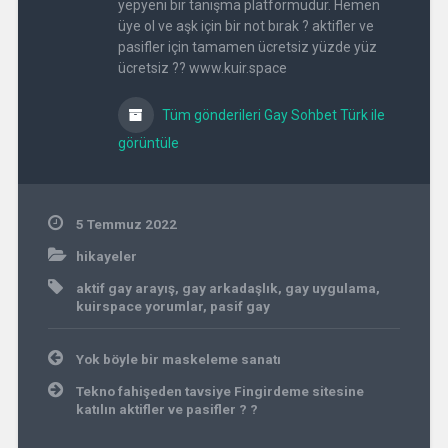
yepyeni bir tanışma platformudur. Hemen
üye ol ve aşk için bir not bırak ? aktifler ve
pasifler için tamamen ücretsiz yüzde yüz
ücretsiz ?? www.kuir.space
Tüm gönderileri Gay Sohbet Türk ile
görüntüle
5 Temmuz 2022
hikayeler
aktif gay arayış
,
gay arkadaşlık
,
gay uygulama
,
kuirspace yorumlar
,
pasif gay
Yazı
Yok böyle bir maskeleme sanatı
gezinmesi
Tekno fahişeden tavsiye Fingirdeme sitesine
katılın aktifler ve pasifler ? ?