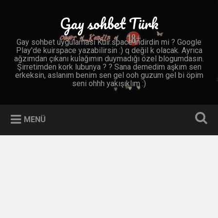
İçeriğe
geç
Gay sohbet Türk
Ara
Gay sohbet uygulaması Kuir.space indirdin mi ? Google
Play'de kuirspace yazabilirsin :) q değil k olacak. Ayrıca
ağzımdan çıkanı kulağımın duymadığı özel blogumdasın.
Şirretimden kork lubunya ? ? Sana demedim aşkım sen
erkeksin, aslanım benim sen gel ooh guzum gel bi öpim
seni ohhh yakışıklım :)
MENÜ