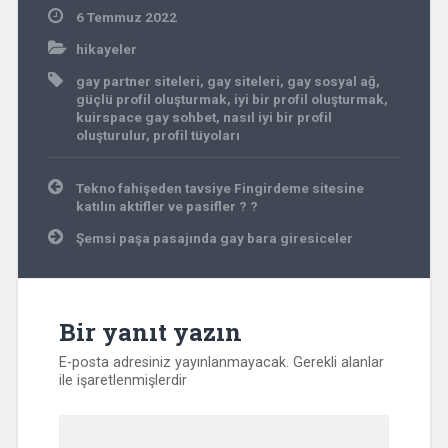
6 Temmuz 2022
hikayeler
gay partner siteleri
,
gay siteleri
,
gay sosyal ağ
,
güçlü profil oluşturmak
,
iyi bir profil oluşturmak
,
kuirspace gay sohbet
,
nasıl iyi bir profil
oluşturulur
,
profil tüyoları
Yazı
Tekno fahişeden tavsiye Fingirdeme sitesine
gezinmesi
katılın aktifler ve pasifler ? ?
Şemsi paşa pasajında gay bara giresiceler
Bir yanıt yazın
E-posta adresiniz yayınlanmayacak.
Gerekli alanlar
ile işaretlenmişlerdir