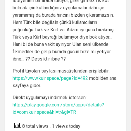
isteyenleri bir arada tutuyor, girer girmez fik köt
bulmak için kullandığınız uygulamalar dahi işe
yaramamış da burada hıncını bizden çıkaramazsın.
Hem Türk bile değilsin çünkü kullanıcıların
çoğunluğu Türk ve Kürt vs. Adam işi gücü bırakmış
Türk veya Kürt bayrağı bulamıyor diye bok atıyor…
Hani bi de buna vakit ayırıyor. Ulan seni ülkende
fikmediler de gelip burada gücün bize mi yetiyor
ibne… ?? Dessiktir ibne ??
Profil tüyoları sayfası masaüstünden erişilebilir:
https://www.kuir.space/page?id=492
mobilden ana
sayfaya gider.
Direkt uygulamayı indirmek istersen:
https://play.google.com/store/apps/details?
id=com.kuir.space&hl=tr&gl=TR
8 total views
, 1 views today