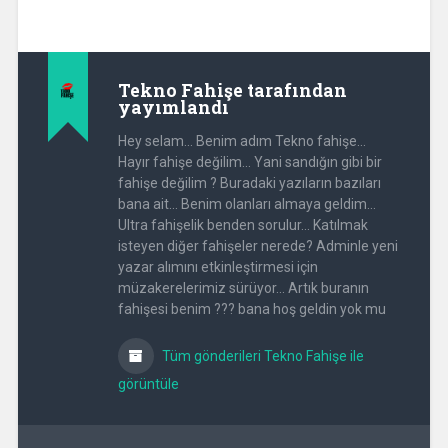
Tekno Fahişe
tarafından
yayımlandı
Hey selam... Benim adım Tekno fahişe...
Hayır fahişe değilim... Yani sandığın gibi bir
fahişe değilim ? Buradaki yazıların bazıları
bana ait... Benim olanları almaya geldim...
Ultra fahişelik benden sorulur... Katılmak
isteyen diğer fahişeler nerede? Adminle yeni
yazar alımını etkinleştirmesi için
müzakerelerimiz sürüyor... Artık buranın
fahişesi benim ??? bana hoş geldin yok mu
Tüm gönderileri Tekno Fahişe ile
görüntüle