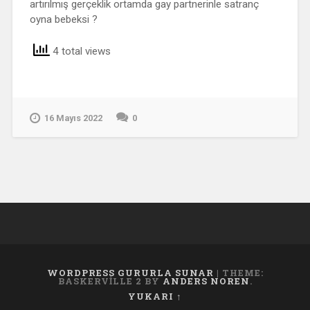
artırılmış gerçeklik ortamda gay partnerinle satranç
oyna bebeksi ?
4 total views
16 Mayıs 2022
0
WORDPRESS GURURLA SUNAR
|
THEME:
BASKERVILLE 2 BY
ANDERS NOREN
.
YUKARI ↑