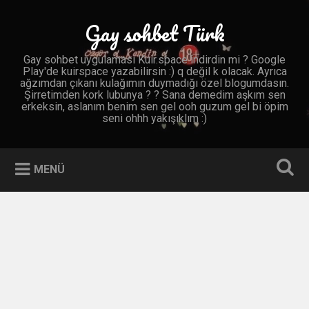
İçeriğe
geç
Gay sohbet Türk
Ara
Gay sohbet uygulaması Kuir.space indirdin mi ? Google
Play'de kuirspace yazabilirsin :) q değil k olacak. Ayrıca
ağzımdan çıkanı kulağımın duymadığı özel blogumdasın.
Şirretimden kork lubunya ? ? Sana demedim aşkım sen
erkeksin, aslanım benim sen gel ooh guzum gel bi öpim
seni ohhh yakışıklım :)
MENÜ