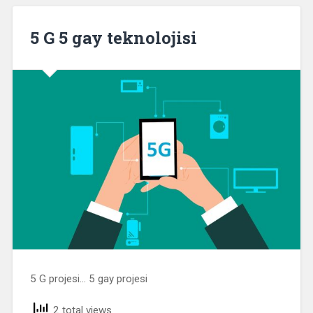
5 G 5 gay teknolojisi
5 G projesi… 5 gay projesi
2 total views