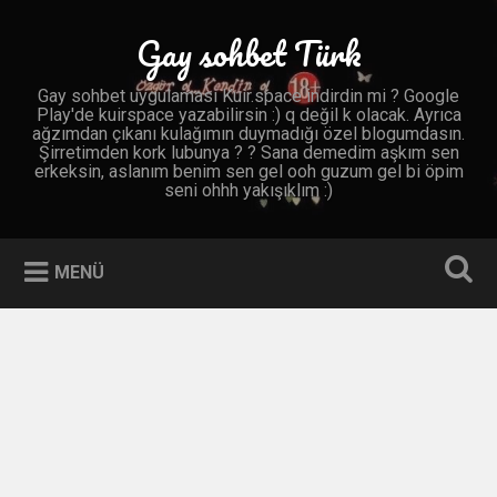
İçeriğe
geç
Gay sohbet Türk
Ara
Gay sohbet uygulaması Kuir.space indirdin mi ? Google
Play'de kuirspace yazabilirsin :) q değil k olacak. Ayrıca
ağzımdan çıkanı kulağımın duymadığı özel blogumdasın.
Şirretimden kork lubunya ? ? Sana demedim aşkım sen
erkeksin, aslanım benim sen gel ooh guzum gel bi öpim
seni ohhh yakışıklım :)
MENÜ