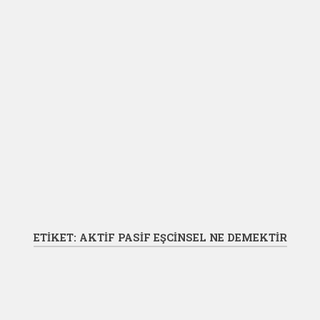
ETIKET:
AKTIF PASIF EŞCINSEL NE DEMEKTIR