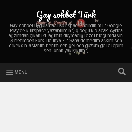
İçeriğe
geç
Gay sohbet Türk
Ara
Gay sohbet uygulaması Kuir.space indirdin mi ? Google
Play'de kuirspace yazabilirsin :) q değil k olacak. Ayrıca
ağzımdan çıkanı kulağımın duymadığı özel blogumdasın.
Şirretimden kork lubunya ? ? Sana demedim aşkım sen
erkeksin, aslanım benim sen gel ooh guzum gel bi öpim
seni ohhh yakışıklım :)
MENÜ