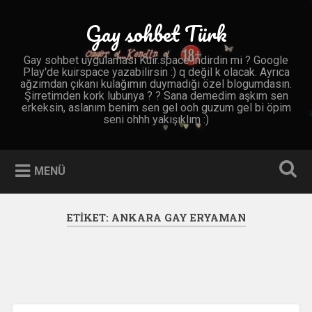
İçeriğe
geç
Gay sohbet Türk
Ara
Gay sohbet uygulaması Kuir.space indirdin mi ? Google
Play'de kuirspace yazabilirsin :) q değil k olacak. Ayrıca
ağzımdan çıkanı kulağımın duymadığı özel blogumdasın.
Şirretimden kork lubunya ? ? Sana demedim aşkım sen
erkeksin, aslanım benim sen gel ooh guzum gel bi öpim
seni ohhh yakışıklım :)
MENÜ
ETIKET:
ANKARA GAY ERYAMAN