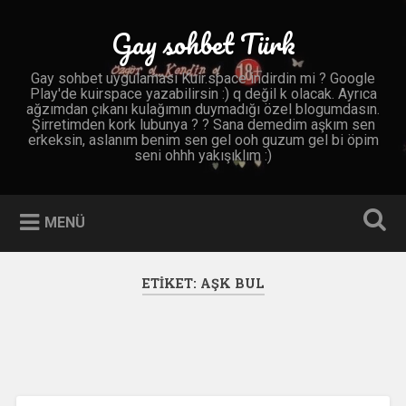
İçeriğe
geç
Gay sohbet Türk
Ara
Gay sohbet uygulaması Kuir.space indirdin mi ? Google
Play'de kuirspace yazabilirsin :) q değil k olacak. Ayrıca
ağzımdan çıkanı kulağımın duymadığı özel blogumdasın.
Şirretimden kork lubunya ? ? Sana demedim aşkım sen
erkeksin, aslanım benim sen gel ooh guzum gel bi öpim
seni ohhh yakışıklım :)
MENÜ
ETIKET:
AŞK BUL