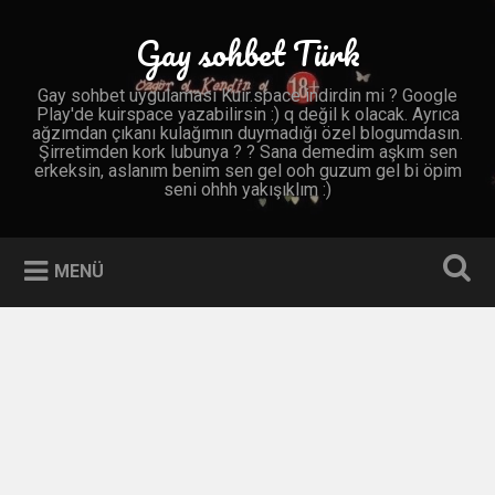
İçeriğe
geç
Gay sohbet Türk
Ara
Gay sohbet uygulaması Kuir.space indirdin mi ? Google
Play'de kuirspace yazabilirsin :) q değil k olacak. Ayrıca
ağzımdan çıkanı kulağımın duymadığı özel blogumdasın.
Şirretimden kork lubunya ? ? Sana demedim aşkım sen
erkeksin, aslanım benim sen gel ooh guzum gel bi öpim
seni ohhh yakışıklım :)
MENÜ