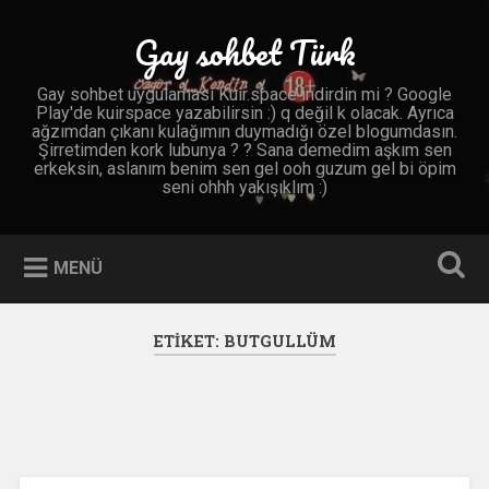
İçeriğe
geç
Gay sohbet Türk
Ara
Gay sohbet uygulaması Kuir.space indirdin mi ? Google
Play'de kuirspace yazabilirsin :) q değil k olacak. Ayrıca
ağzımdan çıkanı kulağımın duymadığı özel blogumdasın.
Şirretimden kork lubunya ? ? Sana demedim aşkım sen
erkeksin, aslanım benim sen gel ooh guzum gel bi öpim
seni ohhh yakışıklım :)
MENÜ
ETIKET:
BUTGULLÜM