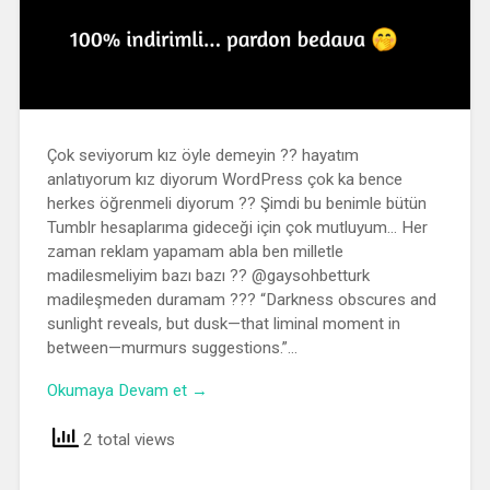
Çok seviyorum kız öyle demeyin ?? hayatım
anlatıyorum kız diyorum WordPress çok ka bence
herkes öğrenmeli diyorum ?? Şimdi bu benimle bütün
Tumblr hesaplarıma gideceği için çok mutluyum… Her
zaman reklam yapamam abla ben milletle
madilesmeliyim bazı bazı ?? @gaysohbetturk
madileşmeden duramam ??? “Darkness obscures and
sunlight reveals, but dusk—that liminal moment in
between—murmurs suggestions.”…
Okumaya Devam et →
2 total views