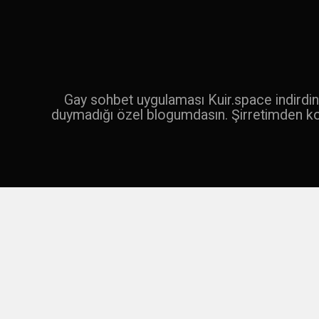
İçeriğe
geç
Ara
Gay sohbet uygulaması Kuir.space indirdin 
duymadığı özel blogumdasın. Şirretimden k