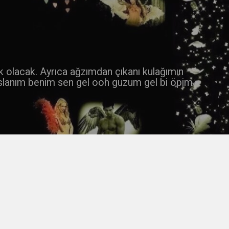
 k olacak. Ayrıca ağzımdan çıkanı kulağımın
slanım benim sen gel ooh guzum gel bi öpim