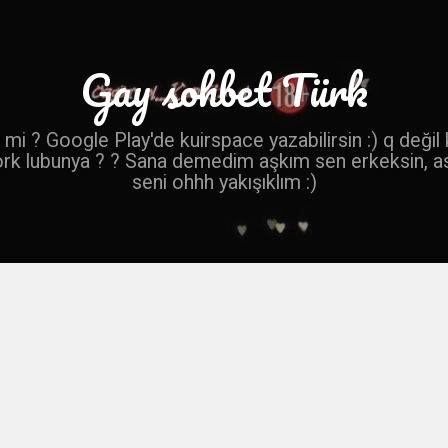
Gay sohbet Türk
mi ? Google Play'de kuirspace yazabilirsin :) q değil
ork lubunya ? ? Sana demedim aşkım sen erkeksin, a
seni ohhh yakışıklım :)