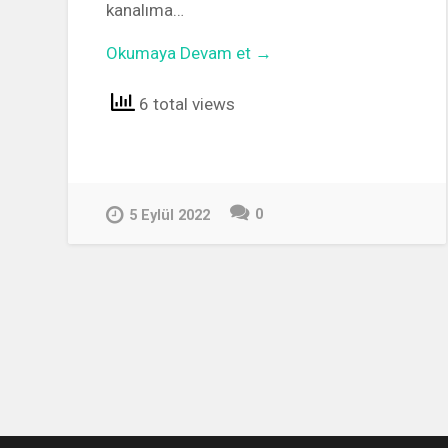
kanalıma…
Okumaya Devam et →
6 total views
0
5 Eylül 2022