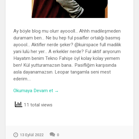
Ay böyle blog mu olurr ayoooll… Ahhh madileşmeden
duramam ben… Ne bu hep ful psaifler ortalığı basmış
ayoool… Aktifler nerde şeker? @kuirspace full madilik
yani lulü her yer… A erkekler nerde? Ful aktif arıyorum
Hayatım benim Tekno Fahişe öyl kolay kolay yemem
ben! Kül yutturamazsın bana.. Pasifliğim karşısında
asla dayanamazsın. Leopar tangamla seni mest
ederim….
Okumaya Devam et →
11 total views
13 Eylül 2022
0