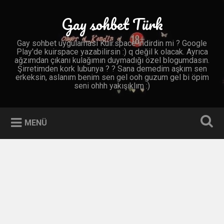
İçeriğe
geç
Gay sohbet Türk
Ara
Gay sohbet uygulaması Kuir.space indirdin mi ? Google
Play'de kuirspace yazabilirsin :) q değil k olacak. Ayrıca
ağzımdan çıkanı kulağımın duymadığı özel blogumdasın.
Şirretimden kork lubunya ? ? Sana demedim aşkım sen
erkeksin, aslanım benim sen gel ooh guzum gel bi öpim
seni ohhh yakışıklım :)
MENÜ