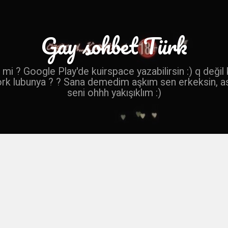
Gay sohbet Türk
mi ? Google Play'de kuirspace yazabilirsin :) q değil
ork lubunya ? ? Sana demedim aşkım sen erkeksin, a
seni ohhh yakışıklım :)