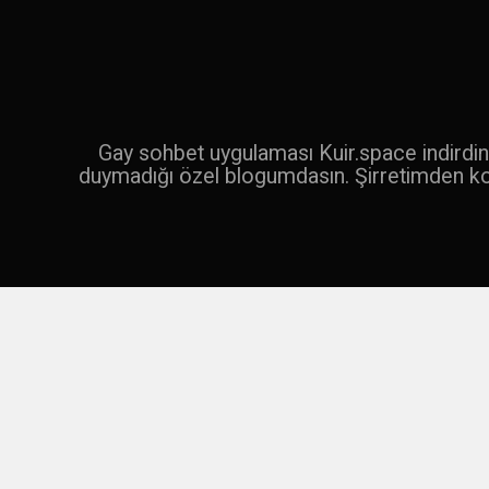
İçeriğe
geç
Ara
Gay sohbet uygulaması Kuir.space indirdin 
duymadığı özel blogumdasın. Şirretimden k