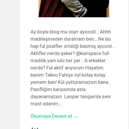
Ay böyle blog mu olurr ayoooll… Ahhh
madileşmeden duramam ben… Ne bu
hep ful psaifler ortalığı basmış ayoool…
Aktifler nerde şeker? @kuirspace full
madilik yani lulü her yer… A erkekler
nerde? Ful aktif arıyorum Hayatım
benim Tekno Fahişe öyl kolay kolay
yemem ben! Kül yutturamazsın bana..
Pasifliğim karşısında asla
dayanamazsın. Leopar tangamla seni
mest ederim….
Okumaya Devam et →