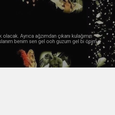
 k olacak. Ayrıca ağzımdan çıkanı kulağımın
slanım benim sen gel ooh guzum gel bi öpim