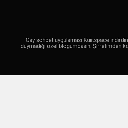
İçeriğe
geç
Ara
Gay sohbet uygulaması Kuir.space indirdin 
duymadığı özel blogumdasın. Şirretimden k