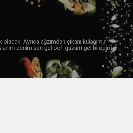
 k olacak. Ayrıca ağzımdan çıkanı kulağımın
slanım benim sen gel ooh guzum gel bi öpim