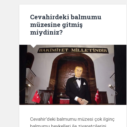
Cevahirdeki balmumu
müzesine gitmiş
miydiniz?
Cevahir’deki balmumu müzesi çok ilginç
balmumu heykelleri ile ziyaretçilerini