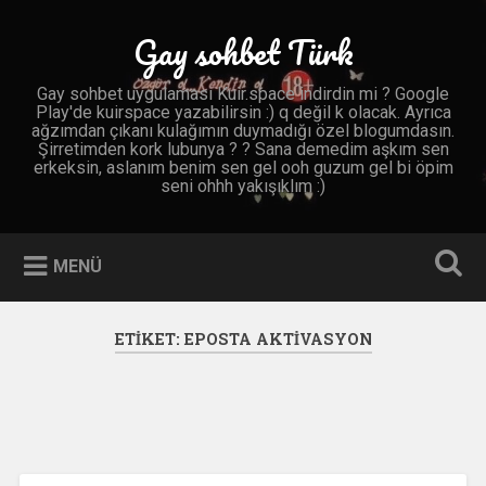
İçeriğe
geç
Gay sohbet Türk
Ara
Gay sohbet uygulaması Kuir.space indirdin mi ? Google
Play'de kuirspace yazabilirsin :) q değil k olacak. Ayrıca
ağzımdan çıkanı kulağımın duymadığı özel blogumdasın.
Şirretimden kork lubunya ? ? Sana demedim aşkım sen
erkeksin, aslanım benim sen gel ooh guzum gel bi öpim
seni ohhh yakışıklım :)
MENÜ
ETIKET:
EPOSTA AKTIVASYON