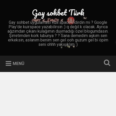
İçeriğe
geç
Gay sohbet Türk
Ara
Gay sohbet uygulaması Kuir.space indirdin mi ? Google
Play'de kuirspace yazabilirsin :) q değil k olacak. Ayrıca
ağzımdan çıkanı kulağımın duymadığı özel blogumdasın.
Şirretimden kork lubunya ? ? Sana demedim aşkım sen
erkeksin, aslanım benim sen gel ooh guzum gel bi öpim
seni ohhh yakışıklım :)
MENÜ