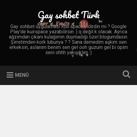
İçeriğe
geç
Gay sohbet Türk
Ara
Gay sohbet uygulaması Kuir.space indirdin mi ? Google
Play'de kuirspace yazabilirsin :) q değil k olacak. Ayrıca
ağzımdan çıkanı kulağımın duymadığı özel blogumdasın.
Şirretimden kork lubunya ? ? Sana demedim aşkım sen
erkeksin, aslanım benim sen gel ooh guzum gel bi öpim
seni ohhh yakışıklım :)
MENÜ