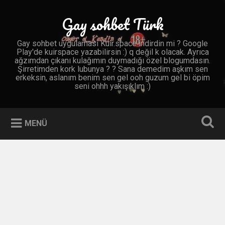
İçeriğe
geç
Gay sohbet Türk
Ara
Gay sohbet uygulaması Kuir.space indirdin mi ? Google
Play'de kuirspace yazabilirsin :) q değil k olacak. Ayrıca
ağzımdan çıkanı kulağımın duymadığı özel blogumdasın.
Şirretimden kork lubunya ? ? Sana demedim aşkım sen
erkeksin, aslanım benim sen gel ooh guzum gel bi öpim
seni ohhh yakışıklım :)
MENÜ