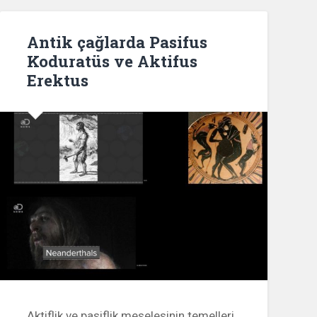
Antik çağlarda Pasifus
Koduratüs ve Aktifus
Erektus
Aktiflik ve pasiflik meselesinin temelleri