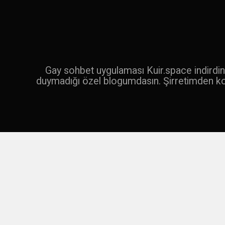
İçeriğe
geç
Ara
Gay sohbet uygulaması Kuir.space indirdin 
duymadığı özel blogumdasın. Şirretimden k