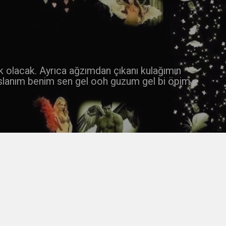
 k olacak. Ayrıca ağzımdan çıkanı kulağımın
slanım benim sen gel ooh guzum gel bi öpim