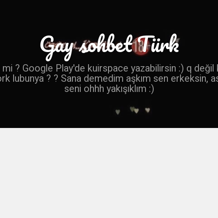
Gay sohbet Türk
mi ? Google Play'de kuirspace yazabilirsin :) q değil
ork lubunya ? ? Sana demedim aşkım sen erkeksin, a
seni ohhh yakışıklım :)