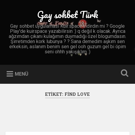
İçeriğe
geç
Gay sohbet Türk
Ara
Gay sohbet uygulaması Kuir.space indirdin mi ? Google
Play'de kuirspace yazabilirsin :) q değil k olacak. Ayrıca
ağzımdan çıkanı kulağımın duymadığı özel blogumdasın.
Şirretimden kork lubunya ? ? Sana demedim aşkım sen
erkeksin, aslanım benim sen gel ooh guzum gel bi öpim
seni ohhh yakışıklım :)
MENÜ
ETIKET:
FIND LOVE