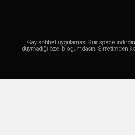
İçeriğe
geç
Ara
Gay sohbet uygulaması Kuir.space indirdin 
duymadığı özel blogumdasın. Şirretimden k