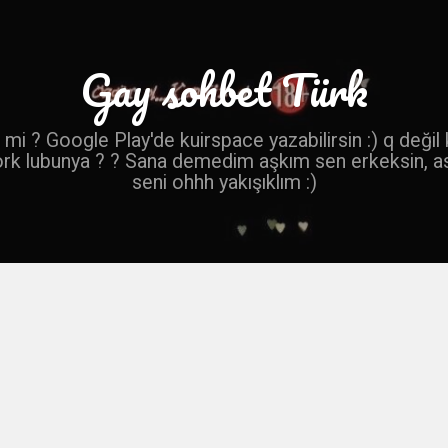
Gay sohbet Türk
mi ? Google Play'de kuirspace yazabilirsin :) q değil
ork lubunya ? ? Sana demedim aşkım sen erkeksin, a
seni ohhh yakışıklım :)