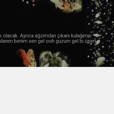
 k olacak. Ayrıca ağzımdan çıkanı kulağımın
slanım benim sen gel ooh guzum gel bi öpim