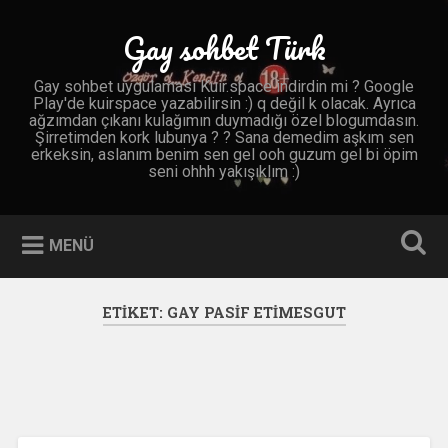
İçeriğe
geç
Gay sohbet Türk
Ara
Gay sohbet uygulaması Kuir.space indirdin mi ? Google
Play'de kuirspace yazabilirsin :) q değil k olacak. Ayrıca
ağzımdan çıkanı kulağımın duymadığı özel blogumdasın.
Şirretimden kork lubunya ? ? Sana demedim aşkım sen
erkeksin, aslanım benim sen gel ooh guzum gel bi öpim
seni ohhh yakışıklım :)
MENÜ
ETIKET:
GAY PASIF ETIMESGUT