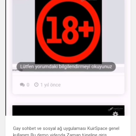
Gay sohbet ve sosyal ağ uygulaması KuirSpace genel
kullanım Bu demo videoda Zaman tüneline giriş,