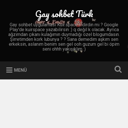
İçeriğe
geç
Gay sohbet Türk
Ara
Gay sohbet uygulaması Kuir.space indirdin mi ? Google
Play'de kuirspace yazabilirsin :) q değil k olacak. Ayrıca
ağzımdan çıkanı kulağımın duymadığı özel blogumdasın.
Şirretimden kork lubunya ? ? Sana demedim aşkım sen
erkeksin, aslanım benim sen gel ooh guzum gel bi öpim
seni ohhh yakışıklım :)
MENÜ