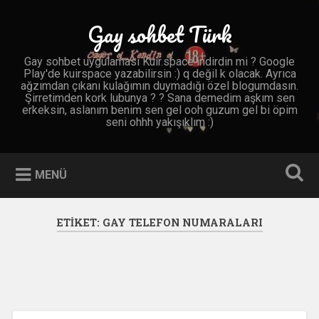
İçeriğe
geç
Gay sohbet Türk
Ara
Gay sohbet uygulaması Kuir.space indirdin mi ? Google
Play'de kuirspace yazabilirsin :) q değil k olacak. Ayrıca
ağzımdan çıkanı kulağımın duymadığı özel blogumdasın.
Şirretimden kork lubunya ? ? Sana demedim aşkım sen
erkeksin, aslanım benim sen gel ooh guzum gel bi öpim
seni ohhh yakışıklım :)
MENÜ
ETIKET:
GAY TELEFON NUMARALARI