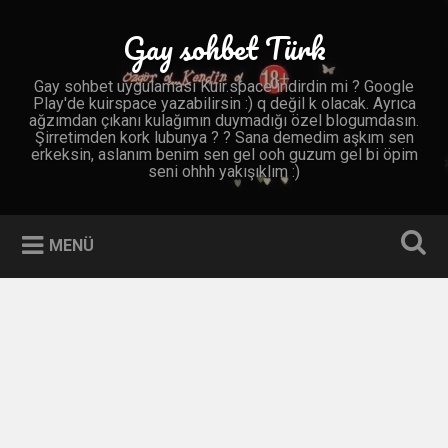
İçeriğe
geç
Gay sohbet Türk
Ara
Gay sohbet uygulaması Kuir.space indirdin mi ? Google
Play'de kuirspace yazabilirsin :) q değil k olacak. Ayrıca
ağzımdan çıkanı kulağımın duymadığı özel blogumdasın.
Şirretimden kork lubunya ? ? Sana demedim aşkım sen
erkeksin, aslanım benim sen gel ooh guzum gel bi öpim
seni ohhh yakışıklım :)
MENÜ