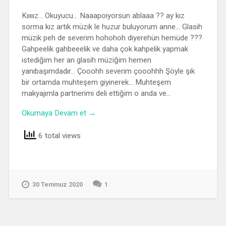
Kııııız… Okuyucu… Naaapoiyorsun ablaaa ?? ay kız
sorma kız artık müzik le huzur buluyorum anne… Glasih
müzik peh de severim hohohoh diyerehün hemüde ???
Gahpeelik gahbeeelik ve daha çok kahpelik yapmak
istediğim her an glasih müziğim hemen
yanıbaşımdadır… Çooohh severim çooohhh Şöyle şık
bir ortamda muhteşem giyinerek… Muhteşem
makyajımla partnerimi deli ettiğim o anda ve…
Okumaya Devam et →
6 total views
30 Temmuz 2020
1