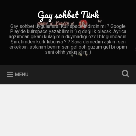
İçeriğe
geç
Gay sohbet Türk
Ara
Gay sohbet uygulaması Kuir.space indirdin mi ? Google
Play'de kuirspace yazabilirsin :) q değil k olacak. Ayrıca
ağzımdan çıkanı kulağımın duymadığı özel blogumdasın.
Şirretimden kork lubunya ? ? Sana demedim aşkım sen
erkeksin, aslanım benim sen gel ooh guzum gel bi öpim
seni ohhh yakışıklım :)
MENÜ