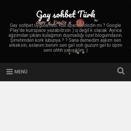
İçeriğe
geç
Gay sohbet Türk
Ara
Gay sohbet uygulaması Kuir.space indirdin mi ? Google
Play'de kuirspace yazabilirsin :) q değil k olacak. Ayrıca
ağzımdan çıkanı kulağımın duymadığı özel blogumdasın.
Şirretimden kork lubunya ? ? Sana demedim aşkım sen
erkeksin, aslanım benim sen gel ooh guzum gel bi öpim
seni ohhh yakışıklım :)
MENÜ