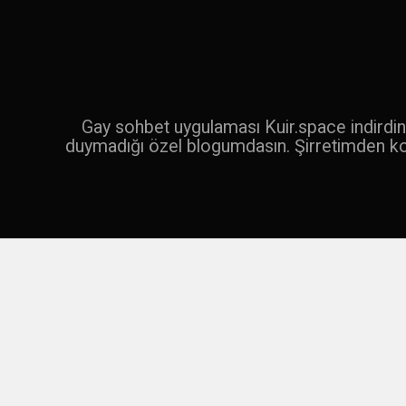
İçeriğe
geç
Ara
Gay sohbet uygulaması Kuir.space indirdin 
duymadığı özel blogumdasın. Şirretimden k