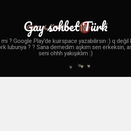
Gay sohbet Türk
mi ? Google Play'de kuirspace yazabilirsin :) q değil
ork lubunya ? ? Sana demedim aşkım sen erkeksin, a
seni ohhh yakışıklım :)