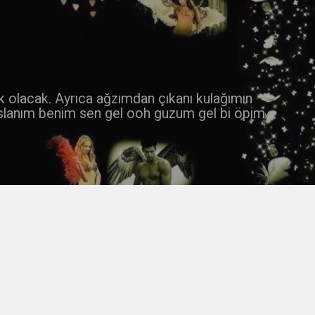
 k olacak. Ayrıca ağzımdan çıkanı kulağımın
slanım benim sen gel ooh guzum gel bi öpim