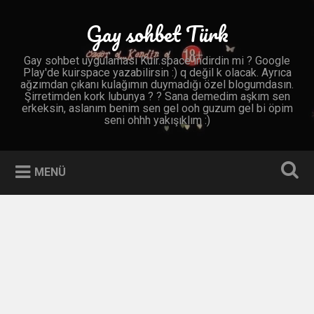
İçeriğe
geç
Gay sohbet Türk
Ara
Gay sohbet uygulaması Kuir.space indirdin mi ? Google
Play'de kuirspace yazabilirsin :) q değil k olacak. Ayrıca
ağzımdan çıkanı kulağımın duymadığı özel blogumdasın.
Şirretimden kork lubunya ? ? Sana demedim aşkım sen
erkeksin, aslanım benim sen gel ooh guzum gel bi öpim
seni ohhh yakışıklım :)
MENÜ