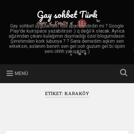
İçeriğe
geç
Gay sohbet Türk
Ara
Gay sohbet uygulaması Kuir.space indirdin mi ? Google
Play'de kuirspace yazabilirsin :) q değil k olacak. Ayrıca
ağzımdan çıkanı kulağımın duymadığı özel blogumdasın.
Şirretimden kork lubunya ? ? Sana demedim aşkım sen
erkeksin, aslanım benim sen gel ooh guzum gel bi öpim
seni ohhh yakışıklım :)
MENÜ
ETIKET:
KARAKÖY