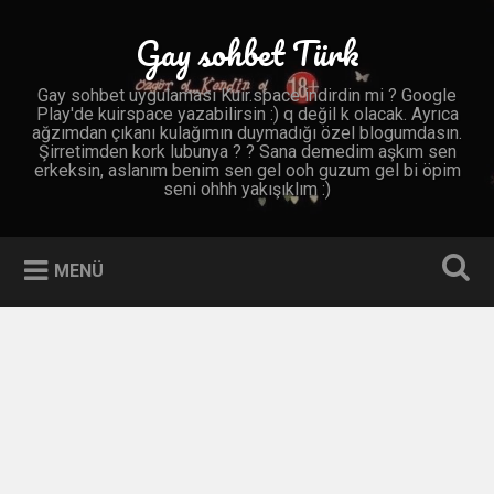
İçeriğe
geç
Gay sohbet Türk
Ara
Gay sohbet uygulaması Kuir.space indirdin mi ? Google
Play'de kuirspace yazabilirsin :) q değil k olacak. Ayrıca
ağzımdan çıkanı kulağımın duymadığı özel blogumdasın.
Şirretimden kork lubunya ? ? Sana demedim aşkım sen
erkeksin, aslanım benim sen gel ooh guzum gel bi öpim
seni ohhh yakışıklım :)
MENÜ