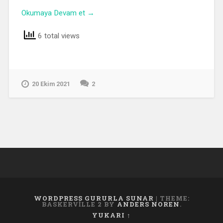
Okumaya Devam et →
6 total views
20 Ekim 2021
2
WORDPRESS GURURLA SUNAR
|
THEME:
BASKERVILLE 2 BY
ANDERS NOREN
.
YUKARI ↑