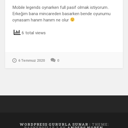
Mobile legends oynarken full pasif olmak istiyorum..
Erkeğim bana mincareden basarken bende oyunumu
oynasam hanım hanım ne olur
6 total views
6 Temmuz 2020
0
WORDPRESS GURURLA SUNAR
|
THEME:
BASKERVILLE 2 BY
ANDERS NOREN
.