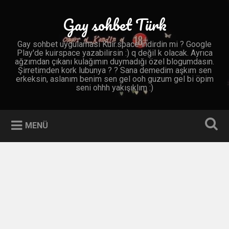
İçeriğe
geç
Gay sohbet Türk
Ara
Gay sohbet uygulaması Kuir.space indirdin mi ? Google
Play'de kuirspace yazabilirsin :) q değil k olacak. Ayrıca
ağzımdan çıkanı kulağımın duymadığı özel blogumdasın.
Şirretimden kork lubunya ? ? Sana demedim aşkım sen
erkeksin, aslanım benim sen gel ooh guzum gel bi öpim
seni ohhh yakışıklım :)
MENÜ