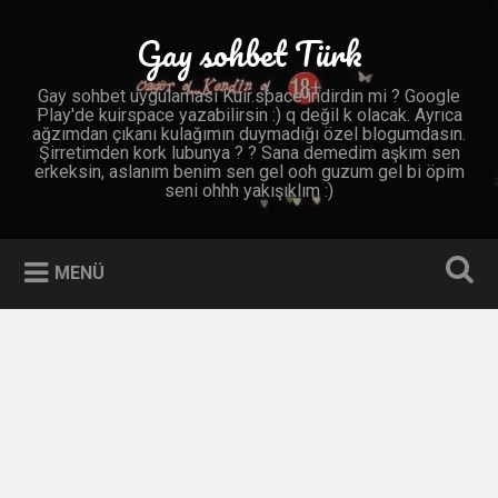
İçeriğe
geç
Gay sohbet Türk
Ara
Gay sohbet uygulaması Kuir.space indirdin mi ? Google
Play'de kuirspace yazabilirsin :) q değil k olacak. Ayrıca
ağzımdan çıkanı kulağımın duymadığı özel blogumdasın.
Şirretimden kork lubunya ? ? Sana demedim aşkım sen
erkeksin, aslanım benim sen gel ooh guzum gel bi öpim
seni ohhh yakışıklım :)
MENÜ