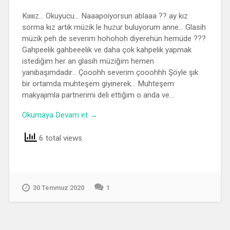
Kııııız… Okuyucu… Naaapoiyorsun ablaaa ?? ay kız
sorma kız artık müzik le huzur buluyorum anne… Glasih
müzik peh de severim hohohoh diyerehün hemüde ???
Gahpeelik gahbeeelik ve daha çok kahpelik yapmak
istediğim her an glasih müziğim hemen
yanıbaşımdadır… Çooohh severim çooohhh Şöyle şık
bir ortamda muhteşem giyinerek… Muhteşem
makyajımla partnerimi deli ettiğim o anda ve…
Okumaya Devam et →
6 total views
30 Temmuz 2020
1