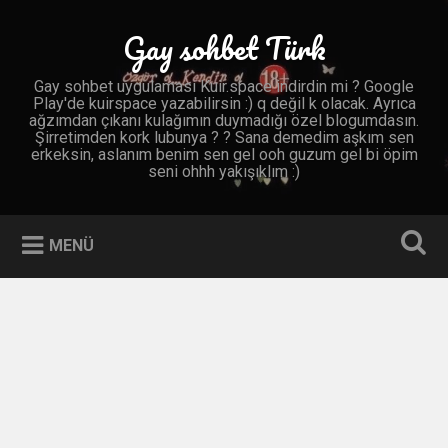
İçeriğe
geç
Gay sohbet Türk
Ara
Gay sohbet uygulaması Kuir.space indirdin mi ? Google
Play'de kuirspace yazabilirsin :) q değil k olacak. Ayrıca
ağzımdan çıkanı kulağımın duymadığı özel blogumdasın.
Şirretimden kork lubunya ? ? Sana demedim aşkım sen
erkeksin, aslanım benim sen gel ooh guzum gel bi öpim
seni ohhh yakışıklım :)
MENÜ