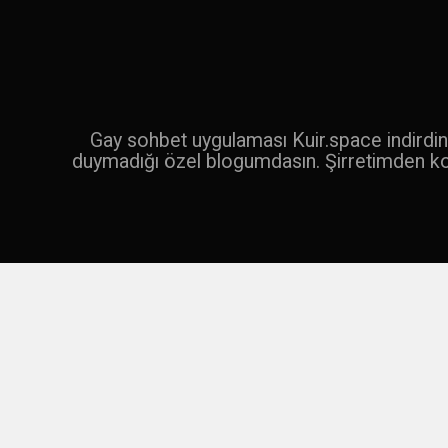
İçeriğe
geç
Ara
Gay sohbet uygulaması Kuir.space indirdin 
duymadığı özel blogumdasın. Şirretimden k