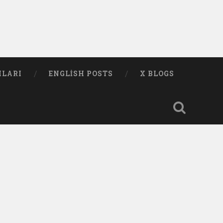
MLARI
ENGLISH POSTS
X BLOGS