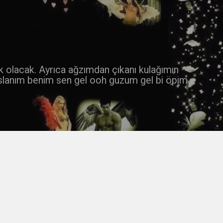
 k olacak. Ayrıca ağzımdan çıkanı kulağımın
slanım benim sen gel ooh guzum gel bi öpim