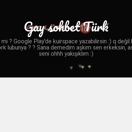
Gay sohbet Türk
mi ? Google Play'de kuirspace yazabilirsin :) q değil
ork lubunya ? ? Sana demedim aşkım sen erkeksin, a
seni ohhh yakışıklım :)