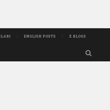
MLARI
ENGLISH POSTS
X BLOGS