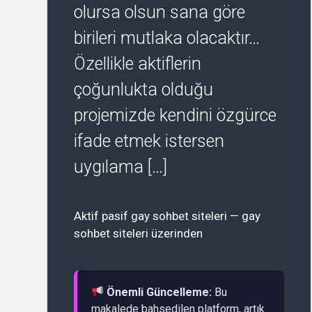
olursa olsun sana göre
birileri mutlaka olacaktır…
Özellikle aktiflerin
çoğunlukta olduğu
projemizde kendini özgürce
ifade etmek istersen
uygılama […]
Aktif pasif gay sohbet siteleri — gay
sohbet siteleri üzerinden
Önemli Güncelleme:
Bu
makalede bahsedilen platform, artık