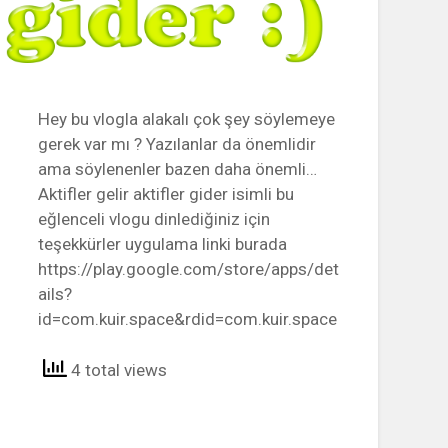
Hey bu vlogla alakalı çok şey söylemeye
gerek var mı ? Yazılanlar da önemlidir
ama söylenenler bazen daha önemli…
Aktifler gelir aktifler gider isimli bu
eğlenceli vlogu dinlediğiniz için
teşekkürler uygulama linki burada
https://play.google.com/store/apps/det
ails?
id=com.kuir.space&rdid=com.kuir.space
4 total views