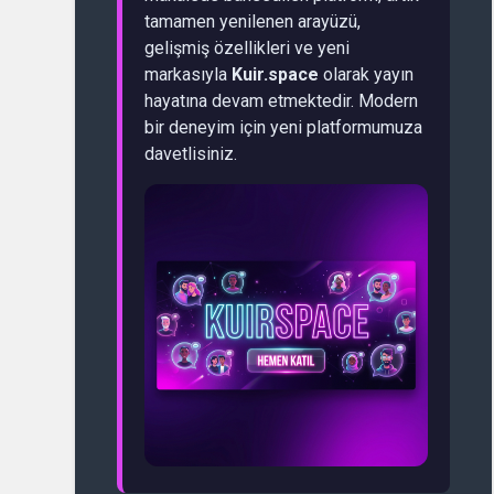
tamamen yenilenen arayüzü,
gelişmiş özellikleri ve yeni
markasıyla
Kuir.space
olarak yayın
hayatına devam etmektedir. Modern
bir deneyim için yeni platformumuza
davetlisiniz.