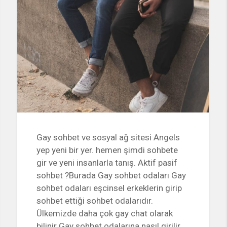
Gay sohbet ve sosyal ağ sitesi Angels
yep yeni bir yer. hemen şimdi sohbete
gir ve yeni insanlarla tanış. Aktif pasif
sohbet ?Burada Gay sohbet odaları Gay
sohbet odaları eşcinsel erkeklerin girip
sohbet ettiği sohbet odalarıdır.
Ülkemizde daha çok gay chat olarak
bilinir Gay sohbet odalarına nasıl girilir