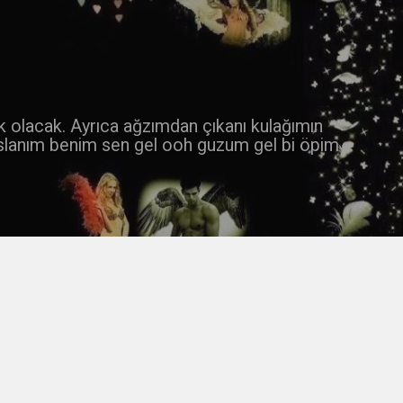
 k olacak. Ayrıca ağzımdan çıkanı kulağımın
slanım benim sen gel ooh guzum gel bi öpim