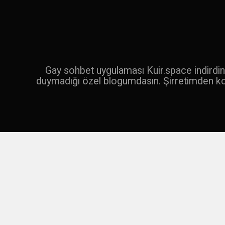
İçeriğe
geç
Ara
Gay sohbet uygulaması Kuir.space indirdin 
duymadığı özel blogumdasın. Şirretimden k