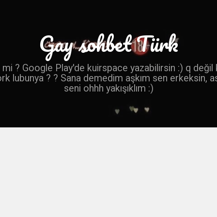
Gay sohbet Türk
mi ? Google Play'de kuirspace yazabilirsin :) q değil
ork lubunya ? ? Sana demedim aşkım sen erkeksin, a
seni ohhh yakışıklım :)