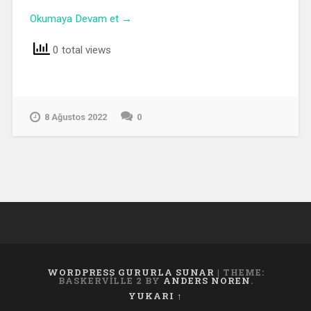
Okumaya Devam et →
0 total views
8 Ağustos 2022
0
WORDPRESS GURURLA SUNAR
|
THEME:
BASKERVILLE 2 BY
ANDERS NOREN
.
YUKARI ↑