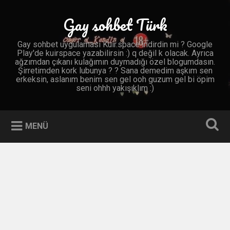
İçeriğe
geç
Gay sohbet Türk
Ara
Gay sohbet uygulaması Kuir.space indirdin mi ? Google
Play'de kuirspace yazabilirsin :) q değil k olacak. Ayrıca
ağzımdan çıkanı kulağımın duymadığı özel blogumdasın.
Şirretimden kork lubunya ? ? Sana demedim aşkım sen
erkeksin, aslanım benim sen gel ooh guzum gel bi öpim
seni ohhh yakışıklım :)
MENÜ