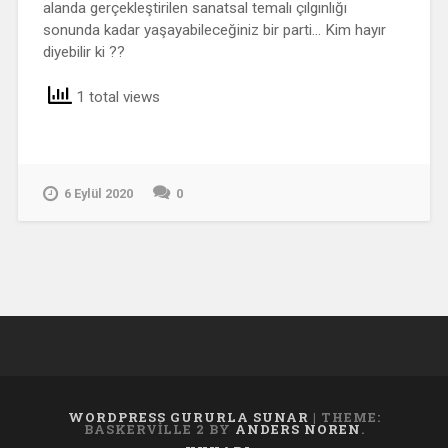
alanda gerçekleştirilen sanatsal temalı çılgınlığı
sonunda kadar yaşayabileceğiniz bir parti… Kim hayır
diyebilir ki ??
1 total views
6 Eylül 2020
0
WORDPRESS GURURLA SUNAR
|
THEME:
BASKERVILLE 2 BY
ANDERS NOREN
.