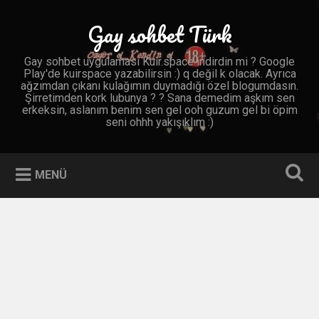
İçeriğe
geç
Gay sohbet Türk
Ara
Gay sohbet uygulaması Kuir.space indirdin mi ? Google
Play'de kuirspace yazabilirsin :) q değil k olacak. Ayrıca
ağzımdan çıkanı kulağımın duymadığı özel blogumdasın.
Şirretimden kork lubunya ? ? Sana demedim aşkım sen
erkeksin, aslanım benim sen gel ooh guzum gel bi öpim
seni ohhh yakışıklım :)
MENÜ