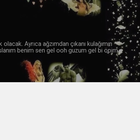
 k olacak. Ayrıca ağzımdan çıkanı kulağımın
slanım benim sen gel ooh guzum gel bi öpim