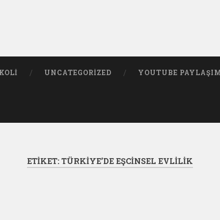
KOLI
UNCATEGORIZED
YOUTUBE PAYLAŞI
ETIKET:
TÜRKIYE’DE EŞCINSEL EVLILIK