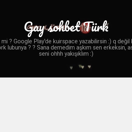
Gay sohbet Türk
mi ? Google Play'de kuirspace yazabilirsin :) q değil
ork lubunya ? ? Sana demedim aşkım sen erkeksin, a
seni ohhh yakışıklım :)