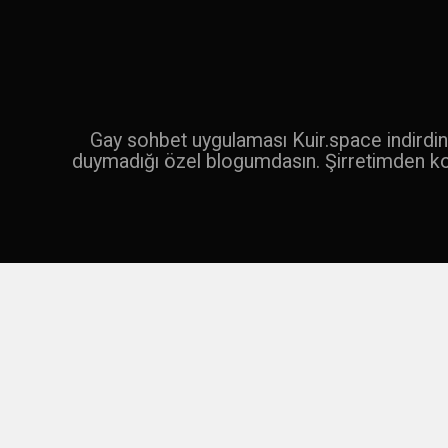
İçeriğe
geç
Ara
Gay sohbet uygulaması Kuir.space indirdin 
duymadığı özel blogumdasın. Şirretimden k